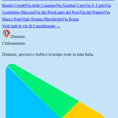
Biagio Cesetti
Via delle Capanne
Via Annibal Caro
Via S. Carlo
Via
Guglielmo Marconi
Via del Pero
Largo del Pero
Via del Poggio
Via
Marco Polo
Viale Regina Margherita
Via Roma
Vedi tutte le vie di
Capodimonte
→
Distanze
Chilometriche
Distanze, percorsi e traffico in tempo reale in tutta Italia.