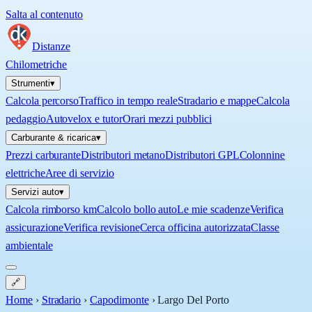
Salta al contenuto
Distanze
Chilometriche
Strumenti
▾
Calcola percorso
Traffico in tempo reale
Stradario e mappe
Calcola
pedaggio
Autovelox e tutor
Orari mezzi pubblici
Carburante & ricarica
▾
Prezzi carburante
Distributori metano
Distributori GPL
Colonnine
elettriche
Aree di servizio
Servizi auto
▾
Calcola rimborso km
Calcolo bollo auto
Le mie scadenze
Verifica
assicurazione
Verifica revisione
Cerca officina autorizzata
Classe
ambientale
🔗
Home
›
Stradario
›
Capodimonte
›
Largo Del Porto