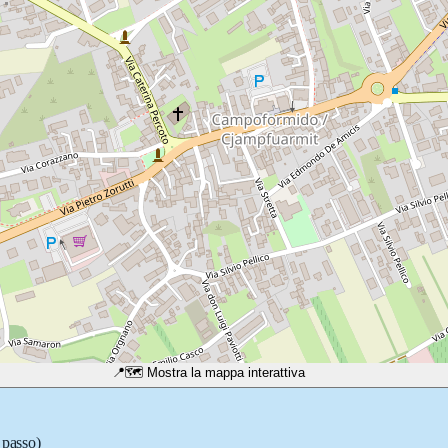
📍
🗺️ Mostra la mappa interattiva
 passo)