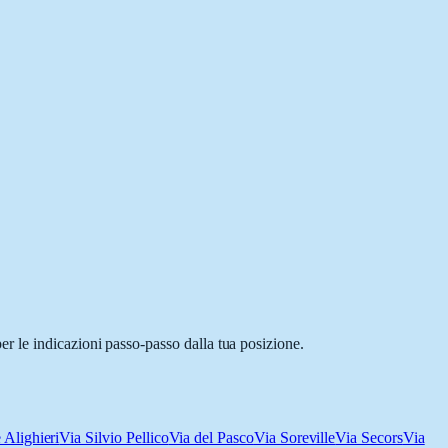
r le indicazioni passo-passo dalla tua posizione.
 Alighieri
Via Silvio Pellico
Via del Pasco
Via Soreville
Via Secors
Via