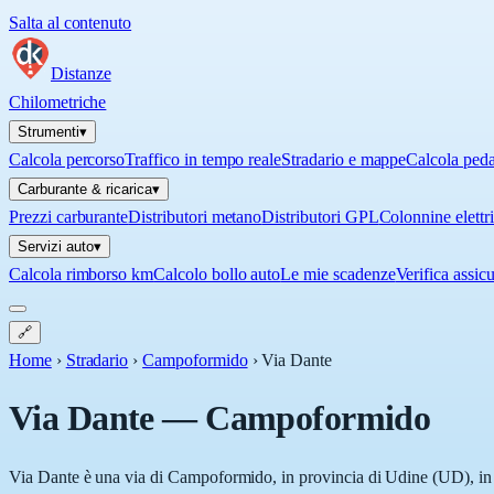
Salta al contenuto
Distanze
Chilometriche
Strumenti
▾
Calcola percorso
Traffico in tempo reale
Stradario e mappe
Calcola ped
Carburante & ricarica
▾
Prezzi carburante
Distributori metano
Distributori GPL
Colonnine elettr
Servizi auto
▾
Calcola rimborso km
Calcolo bollo auto
Le mie scadenze
Verifica assic
🔗
Home
›
Stradario
›
Campoformido
›
Via Dante
Via Dante
—
Campoformido
Via Dante è una via di Campoformido, in provincia di Udine (UD), in F