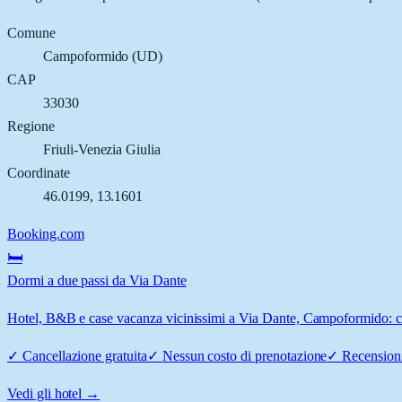
Comune
Campoformido
(
UD
)
CAP
33030
Regione
Friuli-Venezia Giulia
Coordinate
46.0199
,
13.1601
Booking.com
🛏️
Dormi a due passi da Via Dante
Hotel, B&B e case vacanza vicinissimi a Via Dante, Campoformido: con
✓
Cancellazione gratuita
✓
Nessun costo di prenotazione
✓
Recensioni
Vedi gli hotel →