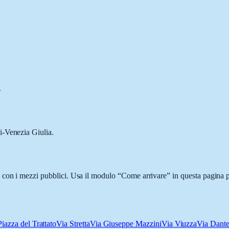
.
i-Venezia Giulia.
con i mezzi pubblici. Usa il modulo “Come arrivare” in questa pagina pe
Piazza del Trattato
Via Stretta
Via Giuseppe Mazzini
Via Viuzza
Via Dante