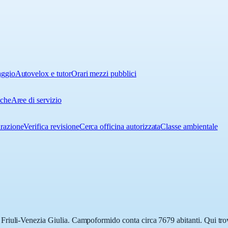
aggio
Autovelox e tutor
Orari mezzi pubblici
iche
Aree di servizio
urazione
Verifica revisione
Cerca officina autorizzata
Classe ambientale
riuli-Venezia Giulia. Campoformido conta circa 7679 abitanti. Qui trovi