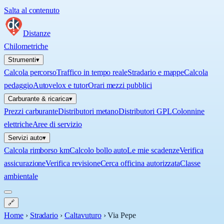
Salta al contenuto
Distanze
Chilometriche
Strumenti
▾
Calcola percorso
Traffico in tempo reale
Stradario e mappe
Calcola
pedaggio
Autovelox e tutor
Orari mezzi pubblici
Carburante & ricarica
▾
Prezzi carburante
Distributori metano
Distributori GPL
Colonnine
elettriche
Aree di servizio
Servizi auto
▾
Calcola rimborso km
Calcolo bollo auto
Le mie scadenze
Verifica
assicurazione
Verifica revisione
Cerca officina autorizzata
Classe
ambientale
🔗
Home
›
Stradario
›
Caltavuturo
›
Via Pepe