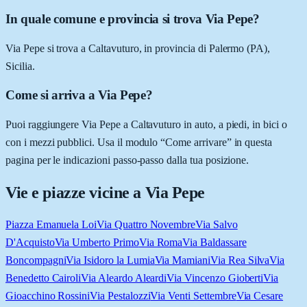
In quale comune e provincia si trova Via Pepe?
Via Pepe si trova a Caltavuturo, in provincia di Palermo (PA),
Sicilia.
Come si arriva a Via Pepe?
Puoi raggiungere Via Pepe a Caltavuturo in auto, a piedi, in bici o
con i mezzi pubblici. Usa il modulo “Come arrivare” in questa
pagina per le indicazioni passo-passo dalla tua posizione.
Vie e piazze vicine a
Via Pepe
Piazza Emanuela Loi
Via Quattro Novembre
Via Salvo
D'Acquisto
Via Umberto Primo
Via Roma
Via Baldassare
Boncompagni
Via Isidoro la Lumia
Via Mamiani
Via Rea Silva
Via
Benedetto Cairoli
Via Aleardo Aleardi
Via Vincenzo Gioberti
Via
Gioacchino Rossini
Via Pestalozzi
Via Venti Settembre
Via Cesare