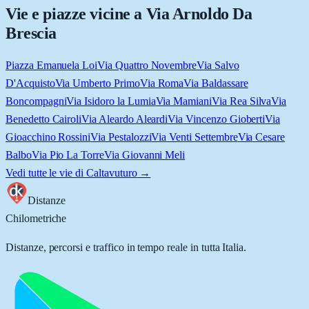
Vie e piazze vicine a
Via Arnoldo Da
Brescia
Piazza Emanuela Loi
Via Quattro Novembre
Via Salvo
D'Acquisto
Via Umberto Primo
Via Roma
Via Baldassare
Boncompagni
Via Isidoro la Lumia
Via Mamiani
Via Rea Silva
Via
Benedetto Cairoli
Via Aleardo Aleardi
Via Vincenzo Gioberti
Via
Gioacchino Rossini
Via Pestalozzi
Via Venti Settembre
Via Cesare
Balbo
Via Pio La Torre
Via Giovanni Meli
Vedi tutte le vie di
Caltavuturo
→
Distanze
Chilometriche
Distanze, percorsi e traffico in tempo reale in tutta Italia.