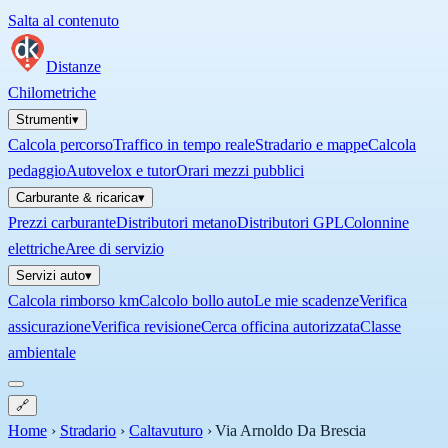
Salta al contenuto
Distanze
Chilometriche
Strumenti
▾
Calcola percorso
Traffico in tempo reale
Stradario e mappe
Calcola
pedaggio
Autovelox e tutor
Orari mezzi pubblici
Carburante & ricarica
▾
Prezzi carburante
Distributori metano
Distributori GPL
Colonnine
elettriche
Aree di servizio
Servizi auto
▾
Calcola rimborso km
Calcolo bollo auto
Le mie scadenze
Verifica
assicurazione
Verifica revisione
Cerca officina autorizzata
Classe
ambientale
🔗
Home
›
Stradario
›
Caltavuturo
›
Via Arnoldo Da Brescia