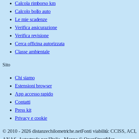
Calcola rimborso km
Calcolo bollo auto
Le mie scadenze
Verifica assicurazione
Verifica revisione
Cerca officina autorizzata
Classe ambientale
Sito
Chi siamo
Estensioni browser
App accesso rapido
Contatti
Press kit
Privacy e cookie
© 2010 -
2026
distanzechilometriche.net
Fonti viabilità: CCISS, ACI,