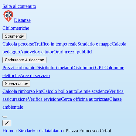
Salta al contenuto
Distanze
Chilometriche
Strumenti
▾
Calcola percorso
Traffico in tempo reale
Stradario e mappe
Calcola
pedaggio
Autovelox e tutor
Orari mezzi pubblici
Carburante & ricarica
▾
Prezzi carburante
Distributori metano
Distributori GPL
Colonnine
elettriche
Aree di servizio
Servizi auto
▾
Calcola rimborso km
Calcolo bollo auto
Le mie scadenze
Verifica
assicurazione
Verifica revisione
Cerca officina autorizzata
Classe
ambientale
🔗
Home
›
Stradario
›
Calatabiano
›
Piazza Francesco Crispi