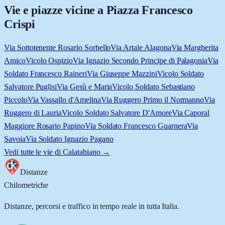
Vie e piazze vicine a
Piazza Francesco
Crispi
Via Sottotenente Rosario Sorbello
Via Artale Alagona
Via Margherita
Amico
Vicolo Ospizio
Via Ignazio Secondo Principe di Palagonia
Via
Soldato Francesco Raineri
Via Giuseppe Mazzini
Vicolo Soldato
Salvatore Puglisi
Via Gesù e Maria
Vicolo Soldato Sebastiano
Piccolo
Via Vassallo d'Amelina
Via Ruggero Primo il Normanno
Via
Ruggero di Lauria
Vicolo Soldato Salvatore D'Amore
Via Caporal
Maggiore Rosario Papino
Via Soldato Francesco Guarnera
Via
Savoia
Via Soldato Ignazio Pagano
Vedi tutte le vie di
Calatabiano
→
Distanze
Chilometriche
Distanze, percorsi e traffico in tempo reale in tutta Italia.