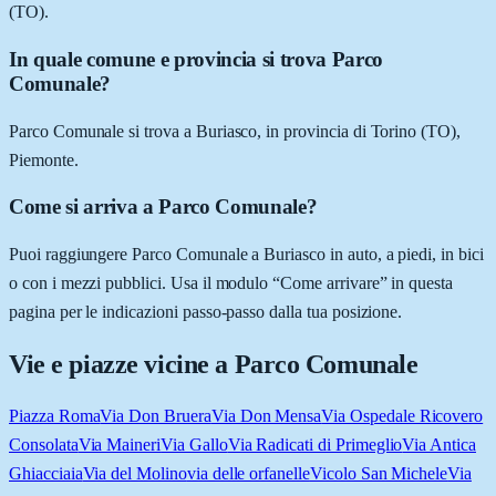
(TO).
In quale comune e provincia si trova Parco
Comunale?
Parco Comunale si trova a Buriasco, in provincia di Torino (TO),
Piemonte.
Come si arriva a Parco Comunale?
Puoi raggiungere Parco Comunale a Buriasco in auto, a piedi, in bici
o con i mezzi pubblici. Usa il modulo “Come arrivare” in questa
pagina per le indicazioni passo-passo dalla tua posizione.
Vie e piazze vicine a
Parco Comunale
Piazza Roma
Via Don Bruera
Via Don Mensa
Via Ospedale Ricovero
Consolata
Via Maineri
Via Gallo
Via Radicati di Primeglio
Via Antica
Ghiacciaia
Via del Molino
via delle orfanelle
Vicolo San Michele
Via