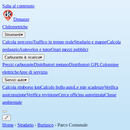
Salta al contenuto
Distanze
Chilometriche
Strumenti
▾
Calcola percorso
Traffico in tempo reale
Stradario e mappe
Calcola
pedaggio
Autovelox e tutor
Orari mezzi pubblici
Carburante & ricarica
▾
Prezzi carburante
Distributori metano
Distributori GPL
Colonnine
elettriche
Aree di servizio
Servizi auto
▾
Calcola rimborso km
Calcolo bollo auto
Le mie scadenze
Verifica
assicurazione
Verifica revisione
Cerca officina autorizzata
Classe
ambientale
🔗
Home
›
Stradario
›
Buriasco
›
Parco Comunale