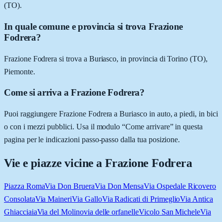
(TO).
In quale comune e provincia si trova Frazione
Fodrera?
Frazione Fodrera si trova a Buriasco, in provincia di Torino (TO),
Piemonte.
Come si arriva a Frazione Fodrera?
Puoi raggiungere Frazione Fodrera a Buriasco in auto, a piedi, in bici
o con i mezzi pubblici. Usa il modulo “Come arrivare” in questa
pagina per le indicazioni passo-passo dalla tua posizione.
Vie e piazze vicine a
Frazione Fodrera
Piazza Roma
Via Don Bruera
Via Don Mensa
Via Ospedale Ricovero
Consolata
Via Maineri
Via Gallo
Via Radicati di Primeglio
Via Antica
Ghiacciaia
Via del Molino
via delle orfanelle
Vicolo San Michele
Via