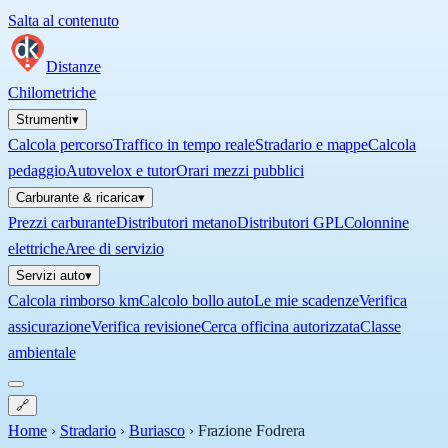
Salta al contenuto
Distanze
Chilometriche
Strumenti
▾
Calcola percorso
Traffico in tempo reale
Stradario e mappe
Calcola
pedaggio
Autovelox e tutor
Orari mezzi pubblici
Carburante & ricarica
▾
Prezzi carburante
Distributori metano
Distributori GPL
Colonnine
elettriche
Aree di servizio
Servizi auto
▾
Calcola rimborso km
Calcolo bollo auto
Le mie scadenze
Verifica
assicurazione
Verifica revisione
Cerca officina autorizzata
Classe
ambientale
🔗
Home
›
Stradario
›
Buriasco
›
Frazione Fodrera