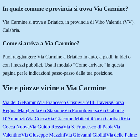
In quale comune e provincia si trova Via Carmine?
Via Carmine si trova a Briatico, in provincia di Vibo Valentia (VV),
Calabria.
Come si arriva a Via Carmine?
Puoi raggiungere Via Carmine a Briatico in auto, a piedi, in bici o
con i mezzi pubblici. Usa il modulo “Come arrivare” in questa
pagina per le indicazioni passo-passo dalla tua posizione.
Vie e piazze vicine a
Via Carmine
Via dei Gelsomini
Via Francesco Crispi
via VIII Traversa
Corso
Regina Margherita
Via Stazione
Via Forno
traversa
Via Gabriele
D'Annunzio
Via Cocca
Via Giacomo Matteotti
Corso Garibaldi
Via
Cocca Nuova
Via Guido Rossa
Via S. Francesco di Paola
Via
Valentino
Via Giuseppe Mazzini
Via Giovanni Giolitti
Via delle Palme