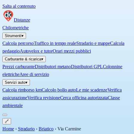
Salta al contenuto
Distanze
Chilometriche
Strumenti
▾
Calcola percorso
Traffico in tempo reale
Stradario e mappe
Calcola
pedaggio
Autovelox e tutor
Orari mezzi pubblici
Carburante & ricarica
▾
Prezzi carburante
Distributori metano
Distributori GPL
Colonnine
elettriche
Aree di servizio
Servizi auto
▾
Calcola rimborso km
Calcolo bollo auto
Le mie scadenze
Verifica
assicurazione
Verifica revisione
Cerca officina autorizzata
Classe
ambientale
🔗
Home
›
Stradario
›
Briatico
›
Via Carmine