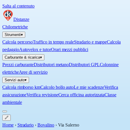
Salta al contenuto
Distanze
Chilometriche
Strumenti
▾
Calcola percorso
Traffico in tempo reale
Stradario e mappe
Calcola
pedaggio
Autovelox e tutor
Orari mezzi pubblici
Carburante & ricarica
▾
Prezzi carburante
Distributori metano
Distributori GPL
Colonnine
elettriche
Aree di servizio
Servizi auto
▾
Calcola rimborso km
Calcolo bollo auto
Le mie scadenze
Verifica
assicurazione
Verifica revisione
Cerca officina autorizzata
Classe
ambientale
🔗
Home
›
Stradario
›
Bovalino
›
Via Salerno