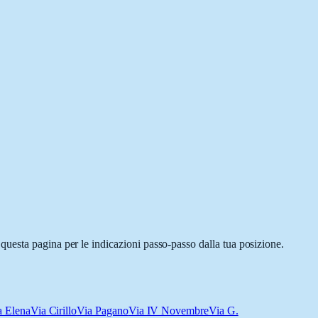
uesta pagina per le indicazioni passo-passo dalla tua posizione.
a Elena
Via Cirillo
Via Pagano
Via IV Novembre
Via G.