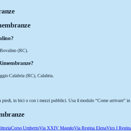
ranze
imembranze
alino?
 Bovalino (RC).
o Rimembranze?
ggio Calabria (RC), Calabria.
iedi, in bici o con i mezzi pubblici. Usa il modulo “Come arrivare” in q
embranze
ittoria
Corso Umberto
Via XXIV Maggio
Via Regina Elena
Vico I Regin