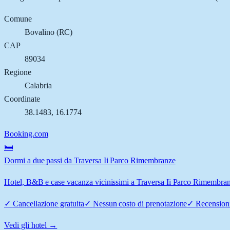
Comune
Bovalino
(
RC
)
CAP
89034
Regione
Calabria
Coordinate
38.1483
,
16.1774
Booking.com
🛏️
Dormi a due passi da Traversa Ii Parco Rimembranze
Hotel, B&B e case vacanza vicinissimi a Traversa Ii Parco Rimembranze
✓
Cancellazione gratuita
✓
Nessun costo di prenotazione
✓
Recensioni
Vedi gli hotel →