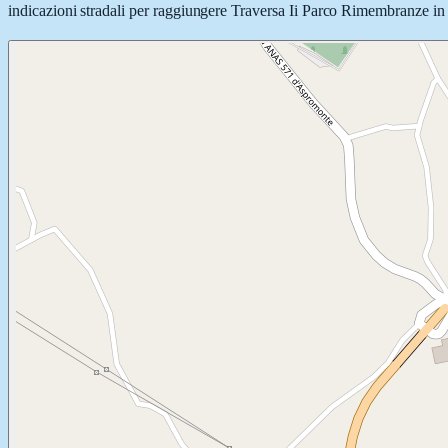
indicazioni stradali per raggiungere Traversa Ii Parco Rimembranze in au