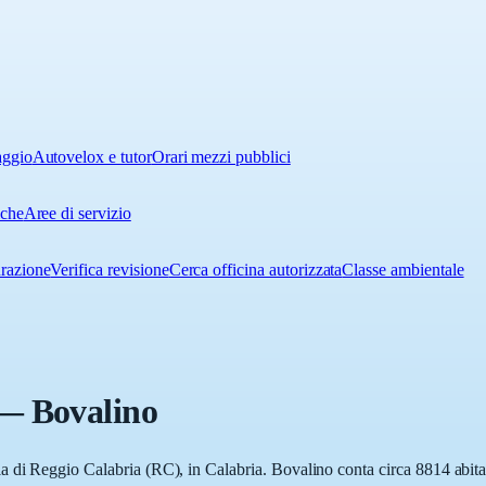
aggio
Autovelox e tutor
Orari mezzi pubblici
iche
Aree di servizio
urazione
Verifica revisione
Cerca officina autorizzata
Classe ambientale
—
Bovalino
 di Reggio Calabria (RC), in Calabria. Bovalino conta circa 8814 abitan