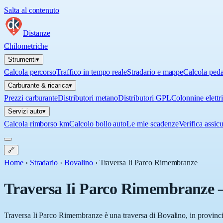
Salta al contenuto
Distanze
Chilometriche
Strumenti
▾
Calcola percorso
Traffico in tempo reale
Stradario e mappe
Calcola ped
Carburante & ricarica
▾
Prezzi carburante
Distributori metano
Distributori GPL
Colonnine elettr
Servizi auto
▾
Calcola rimborso km
Calcolo bollo auto
Le mie scadenze
Verifica assic
🔗
Home
›
Stradario
›
Bovalino
›
Traversa Ii Parco Rimembranze
Traversa Ii Parco Rimembranze
Traversa Ii Parco Rimembranze è una traversa di Bovalino, in provincia