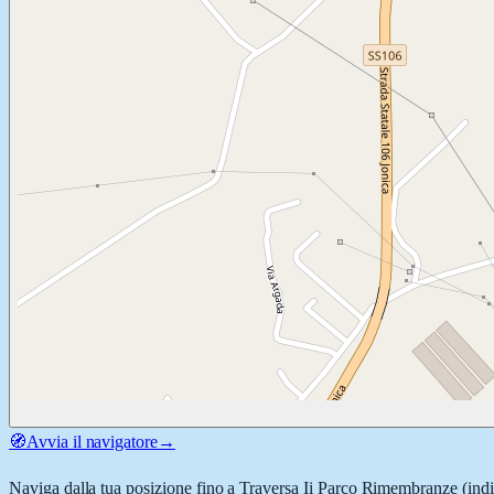
🧭
Avvia il navigatore
→
Naviga dalla tua posizione fino a
Traversa Ii Parco Rimembranze
(indi