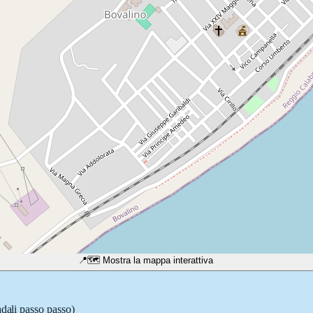
📍
🗺️ Mostra la mappa interattiva
adali passo passo)