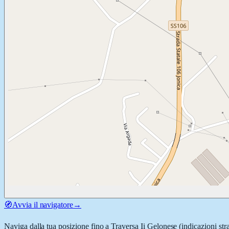
🧭
Avvia il navigatore
→
Naviga dalla tua posizione fino a
Traversa Ii Gelonese
(indicazioni str