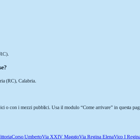
(RC).
se?
ria (RC), Calabria.
ici o con i mezzi pubblici. Usa il modulo “Come arrivare” in questa pagi
ittoria
Corso Umberto
Via XXIV Maggio
Via Regina Elena
Vico I Regin