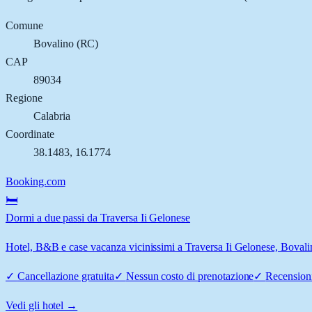
Comune
Bovalino
(
RC
)
CAP
89034
Regione
Calabria
Coordinate
38.1483
,
16.1774
Booking.com
🛏️
Dormi a due passi da Traversa Ii Gelonese
Hotel, B&B e case vacanza vicinissimi a Traversa Ii Gelonese, Bovalino
✓
Cancellazione gratuita
✓
Nessun costo di prenotazione
✓
Recensioni
Vedi gli hotel →