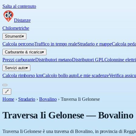
Salta al contenuto
Distanze
Chilometriche
Strumenti
▾
Calcola percorso
Traffico in tempo reale
Stradario e mappe
Calcola ped
Carburante & ricarica
▾
Prezzi carburante
Distributori metano
Distributori GPL
Colonnine elettr
Servizi auto
▾
Calcola rimborso km
Calcolo bollo auto
Le mie scadenze
Verifica assic
🔗
Home
›
Stradario
›
Bovalino
›
Traversa Ii Gelonese
Traversa Ii Gelonese
—
Bovalino
Traversa Ii Gelonese è una traversa di Bovalino, in provincia di Reggio