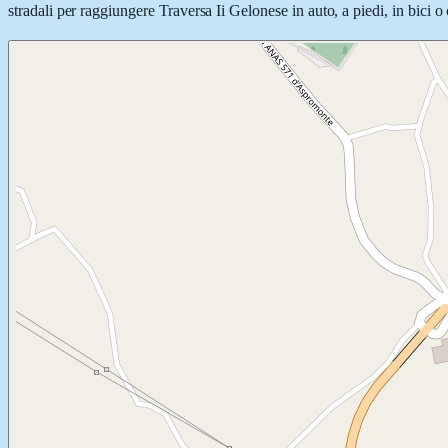
stradali per raggiungere Traversa Ii Gelonese in auto, a piedi, in bici o