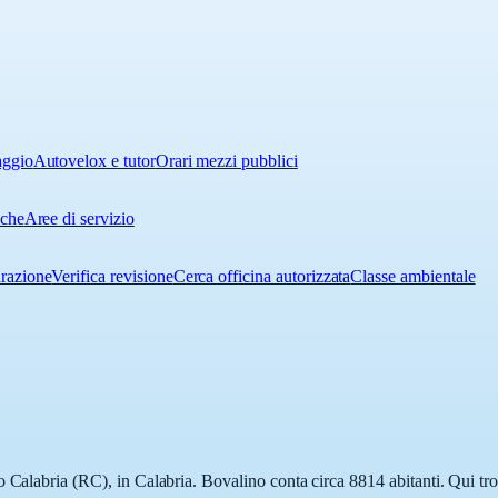
aggio
Autovelox e tutor
Orari mezzi pubblici
iche
Aree di servizio
urazione
Verifica revisione
Cerca officina autorizzata
Classe ambientale
 Calabria (RC), in Calabria. Bovalino conta circa 8814 abitanti. Qui tro