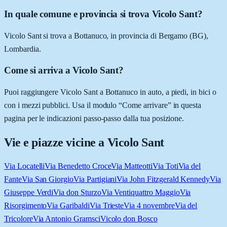
In quale comune e provincia si trova Vicolo Sant?
Vicolo Sant si trova a Bottanuco, in provincia di Bergamo (BG),
Lombardia.
Come si arriva a Vicolo Sant?
Puoi raggiungere Vicolo Sant a Bottanuco in auto, a piedi, in bici o
con i mezzi pubblici. Usa il modulo “Come arrivare” in questa
pagina per le indicazioni passo-passo dalla tua posizione.
Vie e piazze vicine a
Vicolo Sant
Via Locatelli
Via Benedetto Croce
Via Matteotti
Via Toti
Via del
Fante
Via San Giorgio
Via Partigiani
Via John Fitzgerald Kennedy
Via
Giuseppe Verdi
Via don Sturzo
Via Ventiquattro Maggio
Via
Risorgimento
Via Garibaldi
Via Trieste
Via 4 novembre
Via del
Tricolore
Via Antonio Gramsci
Vicolo don Bosco