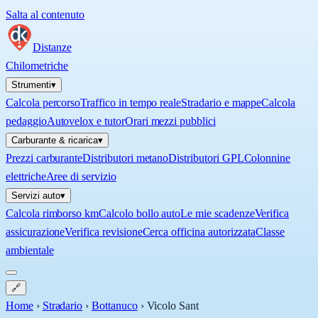
Salta al contenuto
Distanze
Chilometriche
Strumenti
▾
Calcola percorso
Traffico in tempo reale
Stradario e mappe
Calcola
pedaggio
Autovelox e tutor
Orari mezzi pubblici
Carburante & ricarica
▾
Prezzi carburante
Distributori metano
Distributori GPL
Colonnine
elettriche
Aree di servizio
Servizi auto
▾
Calcola rimborso km
Calcolo bollo auto
Le mie scadenze
Verifica
assicurazione
Verifica revisione
Cerca officina autorizzata
Classe
ambientale
🔗
Home
›
Stradario
›
Bottanuco
›
Vicolo Sant