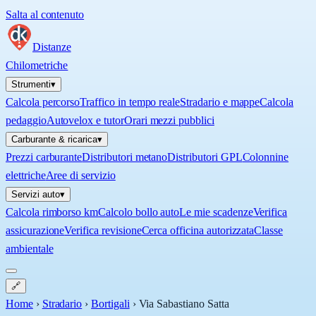
Salta al contenuto
Distanze
Chilometriche
Strumenti
▾
Calcola percorso
Traffico in tempo reale
Stradario e mappe
Calcola
pedaggio
Autovelox e tutor
Orari mezzi pubblici
Carburante & ricarica
▾
Prezzi carburante
Distributori metano
Distributori GPL
Colonnine
elettriche
Aree di servizio
Servizi auto
▾
Calcola rimborso km
Calcolo bollo auto
Le mie scadenze
Verifica
assicurazione
Verifica revisione
Cerca officina autorizzata
Classe
ambientale
🔗
Home
›
Stradario
›
Bortigali
›
Via Sabastiano Satta