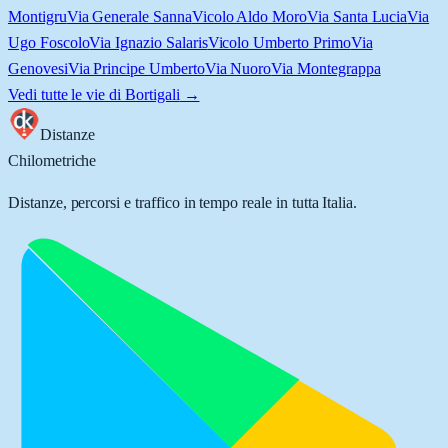
Montigru
Via Generale Sanna
Vicolo Aldo Moro
Via Santa Lucia
Via
Ugo Foscolo
Via Ignazio Salaris
Vicolo Umberto Primo
Via
Genovesi
Via Principe Umberto
Via Nuoro
Via Montegrappa
Vedi tutte le vie di
Bortigali
→
Distanze
Chilometriche
Distanze, percorsi e traffico in tempo reale in tutta Italia.