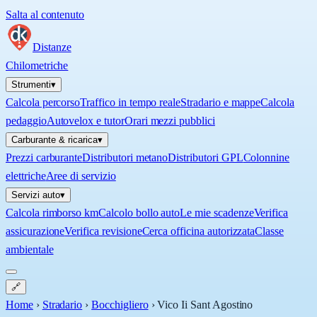
Salta al contenuto
Distanze
Chilometriche
Strumenti
▾
Calcola percorso
Traffico in tempo reale
Stradario e mappe
Calcola
pedaggio
Autovelox e tutor
Orari mezzi pubblici
Carburante & ricarica
▾
Prezzi carburante
Distributori metano
Distributori GPL
Colonnine
elettriche
Aree di servizio
Servizi auto
▾
Calcola rimborso km
Calcolo bollo auto
Le mie scadenze
Verifica
assicurazione
Verifica revisione
Cerca officina autorizzata
Classe
ambientale
🔗
Home
›
Stradario
›
Bocchigliero
›
Vico Ii Sant Agostino