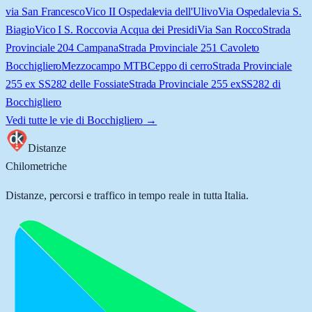
via San Francesco
Vico II Ospedale
via dell'Ulivo
Via Ospedale
via S.
Biagio
Vico I S. Rocco
via Acqua dei Presidi
Via San Rocco
Strada
Provinciale 204 Campana
Strada Provinciale 251 Cavoleto
Bocchigliero
Mezzocampo MTB
Ceppo di cerro
Strada Provinciale
255 ex SS282 delle Fossiate
Strada Provinciale 255 exSS282 di
Bocchigliero
Vedi tutte le vie di
Bocchigliero
→
Distanze
Chilometriche
Distanze, percorsi e traffico in tempo reale in tutta Italia.