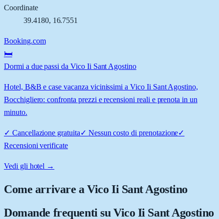
Coordinate
39.4180
,
16.7551
Booking.com
🛏️
Dormi a due passi da Vico Ii Sant Agostino
Hotel, B&B e case vacanza vicinissimi a Vico Ii Sant Agostino,
Bocchigliero: confronta prezzi e recensioni reali e prenota in un
minuto.
✓
Cancellazione gratuita
✓
Nessun costo di prenotazione
✓
Recensioni verificate
Vedi gli hotel →
Come arrivare a
Vico Ii Sant Agostino
Domande frequenti su
Vico Ii Sant Agostino