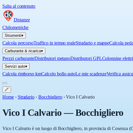
Salta al contenuto
Distanze
Chilometriche
Strumenti
▾
Calcola percorso
Traffico in tempo reale
Stradario e mappe
Calcola ped
Carburante & ricarica
▾
Prezzi carburante
Distributori metano
Distributori GPL
Colonnine elettr
Servizi auto
▾
Calcola rimborso km
Calcolo bollo auto
Le mie scadenze
Verifica assic
🔗
Home
›
Stradario
›
Bocchigliero
›
Vico I Calvario
Vico I Calvario
—
Bocchigliero
Vico I Calvario è un luogo di Bocchigliero, in provincia di Cosenza (CS