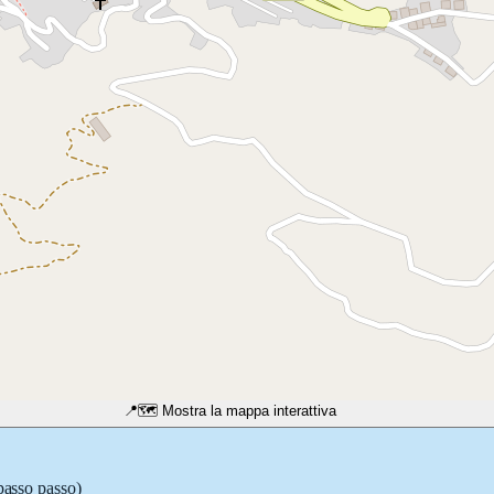
📍
🗺️ Mostra la mappa interattiva
 passo passo)