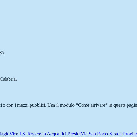
S).
Calabria.
ci o con i mezzi pubblici. Usa il modulo “Come arrivare” in questa pagin
iagio
Vico I S. Rocco
via Acqua dei Presidi
Via San Rocco
Strada Provin