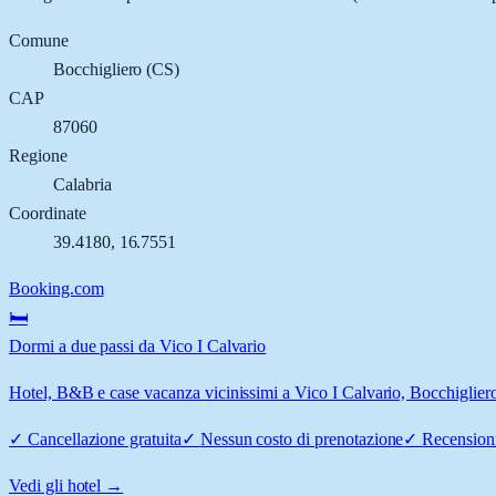
Comune
Bocchigliero
(
CS
)
CAP
87060
Regione
Calabria
Coordinate
39.4180
,
16.7551
Booking.com
🛏️
Dormi a due passi da Vico I Calvario
Hotel, B&B e case vacanza vicinissimi a Vico I Calvario, Bocchigliero:
✓
Cancellazione gratuita
✓
Nessun costo di prenotazione
✓
Recensioni
Vedi gli hotel →