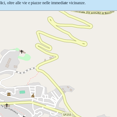
ici, oltre alle vie e piazze nelle immediate vicinanze.