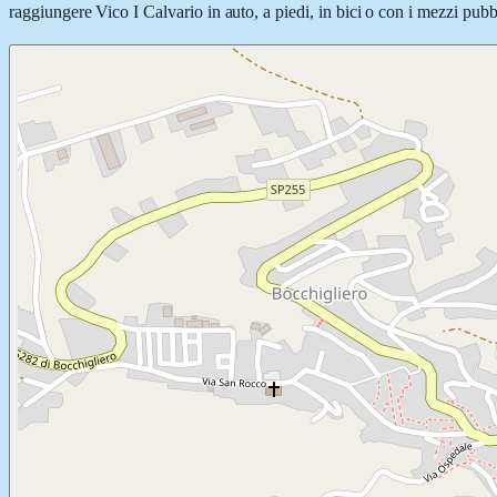
raggiungere Vico I Calvario in auto, a piedi, in bici o con i mezzi pubbl