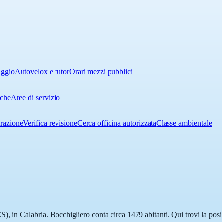
aggio
Autovelox e tutor
Orari mezzi pubblici
iche
Aree di servizio
urazione
Verifica revisione
Cerca officina autorizzata
Classe ambientale
), in Calabria. Bocchigliero conta circa 1479 abitanti. Qui trovi la posi