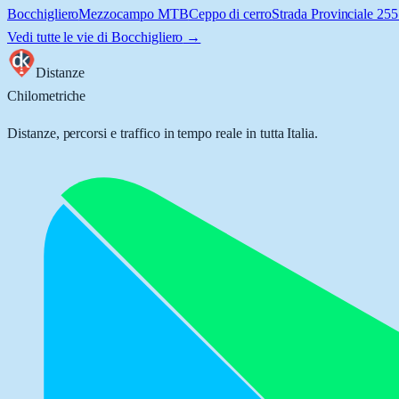
Bocchigliero
Mezzocampo MTB
Ceppo di cerro
Strada Provinciale 255
Vedi tutte le vie di
Bocchigliero
→
Distanze
Chilometriche
Distanze, percorsi e traffico in tempo reale in tutta Italia.