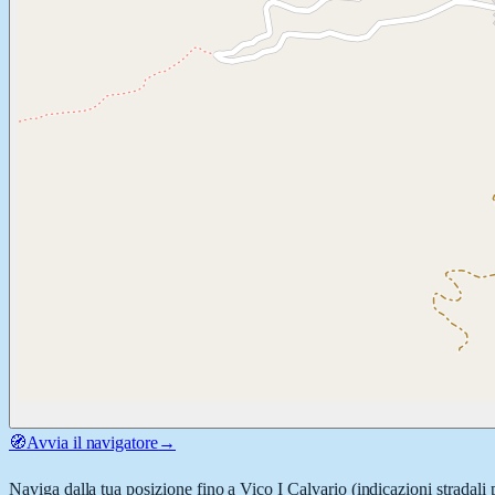
🧭
Avvia il navigatore
→
Naviga dalla tua posizione fino a
Vico I Calvario
(indicazioni stradali