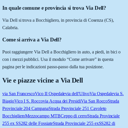
In quale comune e provincia si trova Via Dell?
Via Dell si trova a Bocchigliero, in provincia di Cosenza (CS),
Calabria.
Come si arriva a Via Dell?
Puoi raggiungere Via Dell a Bocchigliero in auto, a piedi, in bici o
con i mezzi pubblici. Usa il modulo “Come arrivare” in questa
pagina per le indicazioni passo-passo dalla tua posizione.
Vie e piazze vicine a
Via Dell
via San Francesco
Vico II Ospedale
via dell'Ulivo
Via Ospedale
via S.
Biagio
Vico I S. Rocco
via Acqua dei Presidi
Via San Rocco
Strada
Provinciale 204 Campana
Strada Provinciale 251 Cavoleto
Bocchigliero
Mezzocampo MTB
Ceppo di cerro
Strada Provinciale
255 ex SS282 delle Fossiate
Strada Provinciale 255 exSS282 di