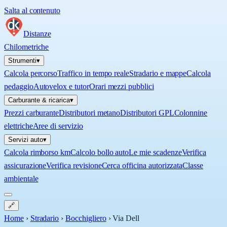
Salta al contenuto
Distanze
Chilometriche
Strumenti
▾
Calcola percorso
Traffico in tempo reale
Stradario e mappe
Calcola
pedaggio
Autovelox e tutor
Orari mezzi pubblici
Carburante & ricarica
▾
Prezzi carburante
Distributori metano
Distributori GPL
Colonnine
elettriche
Aree di servizio
Servizi auto
▾
Calcola rimborso km
Calcolo bollo auto
Le mie scadenze
Verifica
assicurazione
Verifica revisione
Cerca officina autorizzata
Classe
ambientale
🔗
Home
›
Stradario
›
Bocchigliero
›
Via Dell