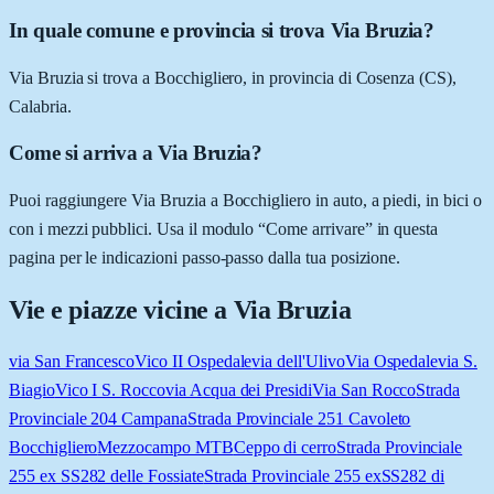
In quale comune e provincia si trova Via Bruzia?
Via Bruzia si trova a Bocchigliero, in provincia di Cosenza (CS),
Calabria.
Come si arriva a Via Bruzia?
Puoi raggiungere Via Bruzia a Bocchigliero in auto, a piedi, in bici o
con i mezzi pubblici. Usa il modulo “Come arrivare” in questa
pagina per le indicazioni passo-passo dalla tua posizione.
Vie e piazze vicine a
Via Bruzia
via San Francesco
Vico II Ospedale
via dell'Ulivo
Via Ospedale
via S.
Biagio
Vico I S. Rocco
via Acqua dei Presidi
Via San Rocco
Strada
Provinciale 204 Campana
Strada Provinciale 251 Cavoleto
Bocchigliero
Mezzocampo MTB
Ceppo di cerro
Strada Provinciale
255 ex SS282 delle Fossiate
Strada Provinciale 255 exSS282 di