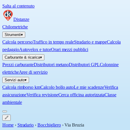
Salta al contenuto
Distanze
Chilometriche
Strumenti
▾
Calcola percorso
Traffico in tempo reale
Stradario e mappe
Calcola
pedaggio
Autovelox e tutor
Orari mezzi pubblici
Carburante & ricarica
▾
Prezzi carburante
Distributori metano
Distributori GPL
Colonnine
elettriche
Aree di servizio
Servizi auto
▾
Calcola rimborso km
Calcolo bollo auto
Le mie scadenze
Verifica
assicurazione
Verifica revisione
Cerca officina autorizzata
Classe
ambientale
🔗
Home
›
Stradario
›
Bocchigliero
›
Via Bruzia