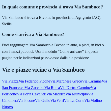
In quale comune e provincia si trova Via Sambuco?
Via Sambuco si trova a Bivona, in provincia di Agrigento (AG),
Sicilia.
Come si arriva a Via Sambuco?
Puoi raggiungere Via Sambuco a Bivona in auto, a piedi, in bici o
con i mezzi pubblici. Usa il modulo “Come arrivare” in questa
pagina per le indicazioni passo-passo dalla tua posizione.
Vie e piazze vicine a
Via Sambuco
Via Piazza
Via Federico Picone
Via Marchese Greco
Via Carmine
Via
San Francesco
Via Zaccaria
Via Roma
Via Dietro Carmine
Via
Perricone
Via Porta Cavalieri
Via Madrice
Via Municipio
Via
Candiliera
Via Picone
Via Gullo
Via Ferri
Via La Corte
Via Molino
Nuovo