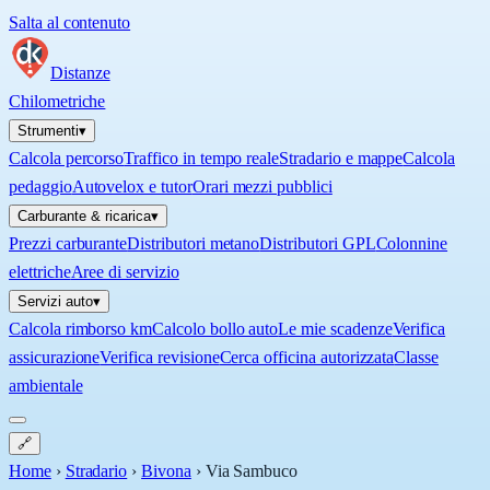
Salta al contenuto
Distanze
Chilometriche
Strumenti
▾
Calcola percorso
Traffico in tempo reale
Stradario e mappe
Calcola
pedaggio
Autovelox e tutor
Orari mezzi pubblici
Carburante & ricarica
▾
Prezzi carburante
Distributori metano
Distributori GPL
Colonnine
elettriche
Aree di servizio
Servizi auto
▾
Calcola rimborso km
Calcolo bollo auto
Le mie scadenze
Verifica
assicurazione
Verifica revisione
Cerca officina autorizzata
Classe
ambientale
🔗
Home
›
Stradario
›
Bivona
›
Via Sambuco