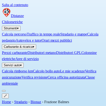
Salta al contenuto
Distanze
Chilometriche
Strumenti
▾
Calcola percorso
Traffico in tempo reale
Stradario e mappe
Calcola
pedaggio
Autovelox e tutor
Orari mezzi pubblici
Carburante & ricarica
▾
Prezzi carburante
Distributori metano
Distributori GPL
Colonnine
elettriche
Aree di servizio
Servizi auto
▾
Calcola rimborso km
Calcolo bollo auto
Le mie scadenze
Verifica
assicurazione
Verifica revisione
Cerca officina autorizzata
Classe
ambientale
🔗
Home
›
Stradario
›
Bionaz
›
Frazione Balmes