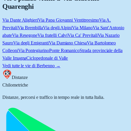
Quarenghi
Via Dante Alighieri
Via Papa Giovanni Ventitreesimo
Via A.
Previtali
Via Brembilla
Via degli Alpini
Via Milano
Via Sant'Antonio
abate
Via Resegone
Via fratelli Calvi
Via Ca' Previtali
Via Nazario
Sauro
Via degli Emigranti
Via Damiano Chiesa
Via Bartolomeo
Colleoni
Via Pontegiurino
Ponte Romanico
Strada provinciale della
Valle Imagna
Ciclopedonale di Valle
Vedi tutte le vie di
Berbenno
→
Distanze
Chilometriche
Distanze, percorsi e traffico in tempo reale in tutta Italia.