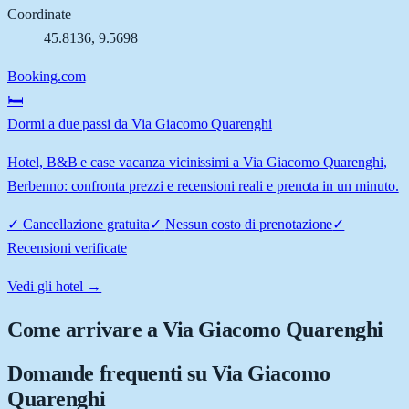
Coordinate
45.8136
,
9.5698
Booking.com
🛏️
Dormi a due passi da Via Giacomo Quarenghi
Hotel, B&B e case vacanza vicinissimi a Via Giacomo Quarenghi,
Berbenno: confronta prezzi e recensioni reali e prenota in un minuto.
✓
Cancellazione gratuita
✓
Nessun costo di prenotazione
✓
Recensioni verificate
Vedi gli hotel →
Come arrivare a
Via Giacomo Quarenghi
Domande frequenti su
Via Giacomo
Quarenghi