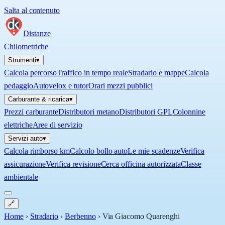
Salta al contenuto
Distanze
Chilometriche
Strumenti
▾
Calcola percorso
Traffico in tempo reale
Stradario e mappe
Calcola
pedaggio
Autovelox e tutor
Orari mezzi pubblici
Carburante & ricarica
▾
Prezzi carburante
Distributori metano
Distributori GPL
Colonnine
elettriche
Aree di servizio
Servizi auto
▾
Calcola rimborso km
Calcolo bollo auto
Le mie scadenze
Verifica
assicurazione
Verifica revisione
Cerca officina autorizzata
Classe
ambientale
🔗
Home
›
Stradario
›
Berbenno
›
Via Giacomo Quarenghi