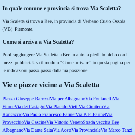
In quale comune e provincia si trova Via Scaletta?
Via Scaletta si trova a Bee, in provincia di Verbano-Cusio-Ossola
(VB), Piemonte.
Come si arriva a Via Scaletta?
Puoi raggiungere Via Scaletta a Bee in auto, a piedi, in bici o con i
mezzi pubblici. Usa il modulo “Come arrivare” in questa pagina per
le indicazioni passo-passo dalla tua posizione.
Vie e piazze vicine a
Via Scaletta
Piazza Giuseppe Barozzi
Via per Albagnano
Via Fontanella
Via
Fiume
Via dei Castagni
Via Placido Vietti
Via Cimitero
Via
Roncaccio
Via Paolo Francesco Farinet
Via P. F. Farinet
Via
Provecchio
Via Cascine
Via Vittorio Veneto
Strada vecchia Bee
Albagnano
Via Dante Saita
Via Aosta
Via Provinciale
Via Marco Tanzi