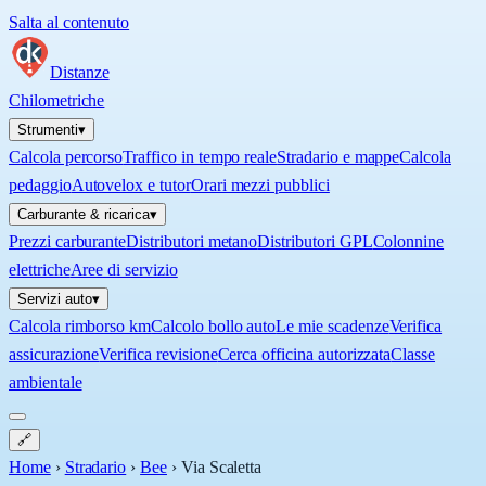
Salta al contenuto
Distanze
Chilometriche
Strumenti
▾
Calcola percorso
Traffico in tempo reale
Stradario e mappe
Calcola
pedaggio
Autovelox e tutor
Orari mezzi pubblici
Carburante & ricarica
▾
Prezzi carburante
Distributori metano
Distributori GPL
Colonnine
elettriche
Aree di servizio
Servizi auto
▾
Calcola rimborso km
Calcolo bollo auto
Le mie scadenze
Verifica
assicurazione
Verifica revisione
Cerca officina autorizzata
Classe
ambientale
🔗
Home
›
Stradario
›
Bee
›
Via Scaletta