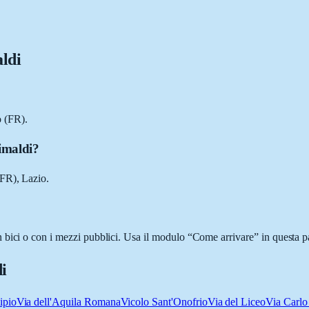
ldi
 (FR).
imaldi?
(FR), Lazio.
bici o con i mezzi pubblici. Usa il modulo “Come arrivare” in questa pa
i
ipio
Via dell'Aquila Romana
Vicolo Sant'Onofrio
Via del Liceo
Via Carlo