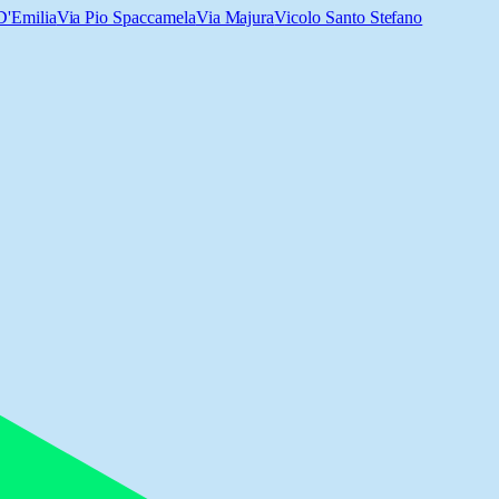
D'Emilia
Via Pio Spaccamela
Via Majura
Vicolo Santo Stefano