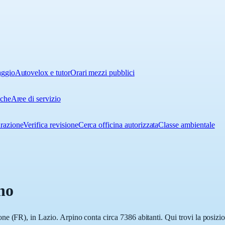
aggio
Autovelox e tutor
Orari mezzi pubblici
iche
Aree di servizio
urazione
Verifica revisione
Cerca officina autorizzata
Classe ambientale
no
e (FR), in Lazio. Arpino conta circa 7386 abitanti. Qui trovi la posizion