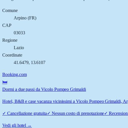
Comune
Arpino
(
FR
)
CAP
03033
Regione
Lazio
Coordinate
41.6479
,
13.6107
Booking.com
🛏️
Dormi a due passi da Vicolo Pompeo Grimaldi
Hotel, B&B e case vacanza vicinissimi a Vicolo Pompeo Grimaldi, Arpin
✓
Cancellazione gratuita
✓
Nessun costo di prenotazione
✓
Recensioni
Vedi gli hotel →