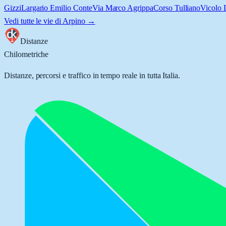
Gizzi
Largario Emilio Conte
Via Marco Agrippa
Corso Tulliano
Vicolo 
Vedi tutte le vie di
Arpino
→
Distanze
Chilometriche
Distanze, percorsi e traffico in tempo reale in tutta Italia.