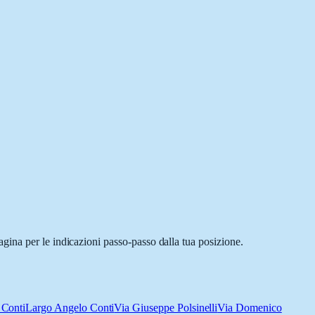
gina per le indicazioni passo-passo dalla tua posizione.
 Conti
Largo Angelo Conti
Via Giuseppe Polsinelli
Via Domenico