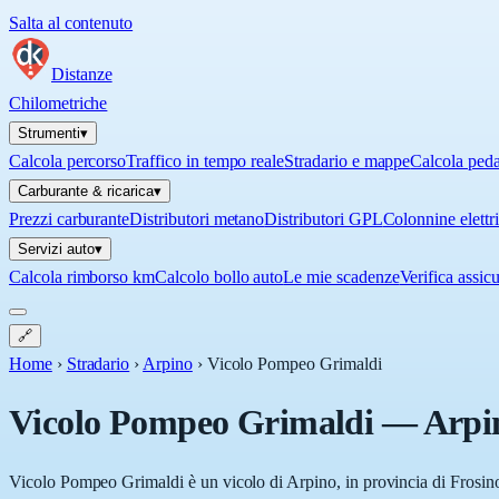
Salta al contenuto
Distanze
Chilometriche
Strumenti
▾
Calcola percorso
Traffico in tempo reale
Stradario e mappe
Calcola ped
Carburante & ricarica
▾
Prezzi carburante
Distributori metano
Distributori GPL
Colonnine elettr
Servizi auto
▾
Calcola rimborso km
Calcolo bollo auto
Le mie scadenze
Verifica assic
🔗
Home
›
Stradario
›
Arpino
›
Vicolo Pompeo Grimaldi
Vicolo Pompeo Grimaldi
—
Arpi
Vicolo Pompeo Grimaldi è un vicolo di Arpino, in provincia di Frosinon