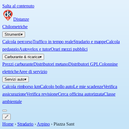
Salta al contenuto
Distanze
Chilometriche
Strumenti
▾
Calcola percorso
Traffico in tempo reale
Stradario e mappe
Calcola
pedaggio
Autovelox e tutor
Orari mezzi pubblici
Carburante & ricarica
▾
Prezzi carburante
Distributori metano
Distributori GPL
Colonnine
elettriche
Aree di servizio
Servizi auto
▾
Calcola rimborso km
Calcolo bollo auto
Le mie scadenze
Verifica
assicurazione
Verifica revisione
Cerca officina autorizzata
Classe
ambientale
🔗
Home
›
Stradario
›
Arpino
›
Piazza Sant