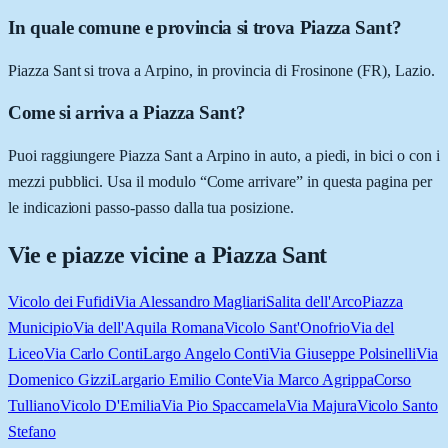
In quale comune e provincia si trova Piazza Sant?
Piazza Sant si trova a Arpino, in provincia di Frosinone (FR), Lazio.
Come si arriva a Piazza Sant?
Puoi raggiungere Piazza Sant a Arpino in auto, a piedi, in bici o con i
mezzi pubblici. Usa il modulo “Come arrivare” in questa pagina per
le indicazioni passo-passo dalla tua posizione.
Vie e piazze vicine a
Piazza Sant
Vicolo dei Fufidi
Via Alessandro Magliari
Salita dell'Arco
Piazza
Municipio
Via dell'Aquila Romana
Vicolo Sant'Onofrio
Via del
Liceo
Via Carlo Conti
Largo Angelo Conti
Via Giuseppe Polsinelli
Via
Domenico Gizzi
Largario Emilio Conte
Via Marco Agrippa
Corso
Tulliano
Vicolo D'Emilia
Via Pio Spaccamela
Via Majura
Vicolo Santo
Stefano