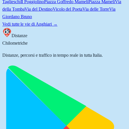
Taglieschi
Il Poggiolino
Piazza Goffredo Mameli
Piazza Mameli
Via
della Tomba
Via del Destino
Vicolo del Poeta
Via delle Torre
Via
Giordano Bruno
Vedi tutte le vie di
Anghiari
→
Distanze
Chilometriche
Distanze, percorsi e traffico in tempo reale in tutta Italia.