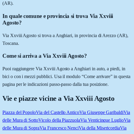
(AR).
In quale comune e provincia si trova Via Xxviii
Agosto?
Via Xxviii Agosto si trova a Anghiari, in provincia di Arezzo (AR),
Toscana.
Come si arriva a Via Xxviii Agosto?
Puoi raggiungere Via Xxviii Agosto a Anghiari in auto, a piedi, in
bici o con i mezzi pubblici. Usa il modulo “Come arrivare” in questa
pagina per le indicazioni passo-passo dalla tua posizione.
Vie e piazze vicine a
Via Xxviii Agosto
Piazza del Popolo
Via del Castello Antico
Via Giuseppe Garibaldi
Via
delle Mura di Sotto
Vicolo della Piazzuola
Via Venticinque Luglio
Via
delle Mura di Sopra
Via Francesco Nenci
Via della Misericordia
Via