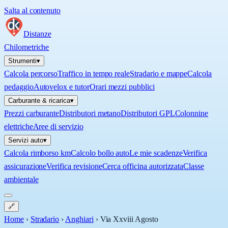
Salta al contenuto
Distanze
Chilometriche
Strumenti
▾
Calcola percorso
Traffico in tempo reale
Stradario e mappe
Calcola
pedaggio
Autovelox e tutor
Orari mezzi pubblici
Carburante & ricarica
▾
Prezzi carburante
Distributori metano
Distributori GPL
Colonnine
elettriche
Aree di servizio
Servizi auto
▾
Calcola rimborso km
Calcolo bollo auto
Le mie scadenze
Verifica
assicurazione
Verifica revisione
Cerca officina autorizzata
Classe
ambientale
🔗
Home
›
Stradario
›
Anghiari
›
Via Xxviii Agosto