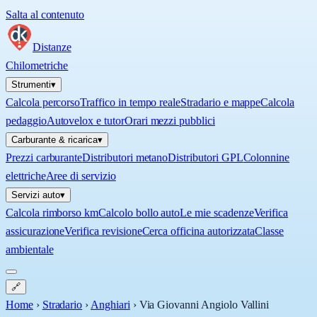
Salta al contenuto
Distanze
Chilometriche
Strumenti
▾
Calcola percorso
Traffico in tempo reale
Stradario e mappe
Calcola
pedaggio
Autovelox e tutor
Orari mezzi pubblici
Carburante & ricarica
▾
Prezzi carburante
Distributori metano
Distributori GPL
Colonnine
elettriche
Aree di servizio
Servizi auto
▾
Calcola rimborso km
Calcolo bollo auto
Le mie scadenze
Verifica
assicurazione
Verifica revisione
Cerca officina autorizzata
Classe
ambientale
🔗
Home
›
Stradario
›
Anghiari
›
Via Giovanni Angiolo Vallini