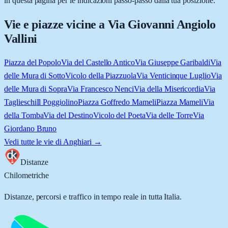
in questa pagina per le indicazioni passo-passo dalla tua posizione.
Vie e piazze vicine a
Via Giovanni Angiolo
Vallini
Piazza del Popolo
Via del Castello Antico
Via Giuseppe Garibaldi
Via
delle Mura di Sotto
Vicolo della Piazzuola
Via Venticinque Luglio
Via
delle Mura di Sopra
Via Francesco Nenci
Via della Misericordia
Via
Taglieschi
Il Poggiolino
Piazza Goffredo Mameli
Piazza Mameli
Via
della Tomba
Via del Destino
Vicolo del Poeta
Via delle Torre
Via
Giordano Bruno
Vedi tutte le vie di
Anghiari
→
Distanze
Chilometriche
Distanze, percorsi e traffico in tempo reale in tutta Italia.