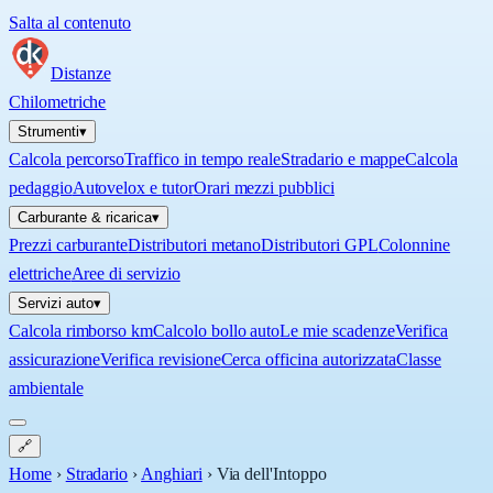
Salta al contenuto
Distanze
Chilometriche
Strumenti
▾
Calcola percorso
Traffico in tempo reale
Stradario e mappe
Calcola
pedaggio
Autovelox e tutor
Orari mezzi pubblici
Carburante & ricarica
▾
Prezzi carburante
Distributori metano
Distributori GPL
Colonnine
elettriche
Aree di servizio
Servizi auto
▾
Calcola rimborso km
Calcolo bollo auto
Le mie scadenze
Verifica
assicurazione
Verifica revisione
Cerca officina autorizzata
Classe
ambientale
🔗
Home
›
Stradario
›
Anghiari
›
Via dell'Intoppo