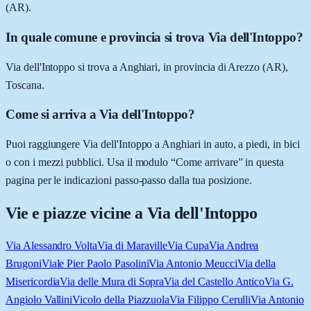
(AR).
In quale comune e provincia si trova Via dell'Intoppo?
Via dell'Intoppo si trova a Anghiari, in provincia di Arezzo (AR),
Toscana.
Come si arriva a Via dell'Intoppo?
Puoi raggiungere Via dell'Intoppo a Anghiari in auto, a piedi, in bici
o con i mezzi pubblici. Usa il modulo “Come arrivare” in questa
pagina per le indicazioni passo-passo dalla tua posizione.
Vie e piazze vicine a
Via dell'Intoppo
Via Alessandro Volta
Via di Maraville
Via Cupa
Via Andrea
Brugoni
Viale Pier Paolo Pasolini
Via Antonio Meucci
Via della
Misericordia
Via delle Mura di Sopra
Via del Castello Antico
Via G.
Angiolo Vallini
Vicolo della Piazzuola
Via Filippo Cerulli
Via Antonio