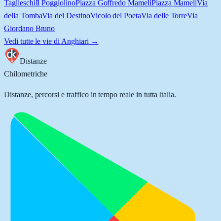
Taglieschi
Il Poggiolino
Piazza Goffredo Mameli
Piazza Mameli
Via
della Tomba
Via del Destino
Vicolo del Poeta
Via delle Torre
Via
Giordano Bruno
Vedi tutte le vie di
Anghiari
→
Distanze
Chilometriche
Distanze, percorsi e traffico in tempo reale in tutta Italia.