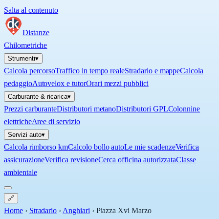
Salta al contenuto
Distanze
Chilometriche
Strumenti
▾
Calcola percorso
Traffico in tempo reale
Stradario e mappe
Calcola
pedaggio
Autovelox e tutor
Orari mezzi pubblici
Carburante & ricarica
▾
Prezzi carburante
Distributori metano
Distributori GPL
Colonnine
elettriche
Aree di servizio
Servizi auto
▾
Calcola rimborso km
Calcolo bollo auto
Le mie scadenze
Verifica
assicurazione
Verifica revisione
Cerca officina autorizzata
Classe
ambientale
🔗
Home
›
Stradario
›
Anghiari
›
Piazza Xvi Marzo