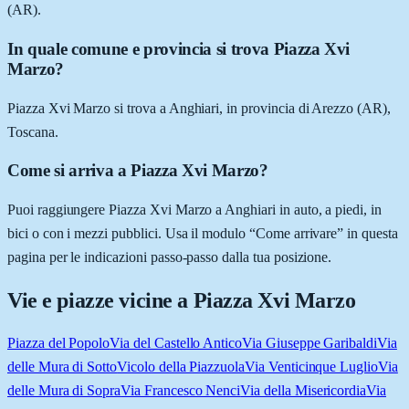
(AR).
In quale comune e provincia si trova Piazza Xvi
Marzo?
Piazza Xvi Marzo si trova a Anghiari, in provincia di Arezzo (AR),
Toscana.
Come si arriva a Piazza Xvi Marzo?
Puoi raggiungere Piazza Xvi Marzo a Anghiari in auto, a piedi, in
bici o con i mezzi pubblici. Usa il modulo “Come arrivare” in questa
pagina per le indicazioni passo-passo dalla tua posizione.
Vie e piazze vicine a
Piazza Xvi Marzo
Piazza del Popolo
Via del Castello Antico
Via Giuseppe Garibaldi
Via
delle Mura di Sotto
Vicolo della Piazzuola
Via Venticinque Luglio
Via
delle Mura di Sopra
Via Francesco Nenci
Via della Misericordia
Via