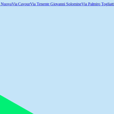
a Nuova
Via Cavour
Via Tenente Giovanni Solomine
Via Palmiro Togliatt