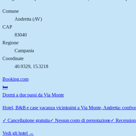
Comune
Andretta
(
AV
)
CAP
83040
Regione
Campania
Coordinate
40.9329
,
15.3218
Booking.com
🛏️
Dormi a due passi da Via Monte
Hotel, B&B e case vacanza vicinissimi a Via Monte, Andretta: confronta
✓
Cancellazione gratuita
✓
Nessun costo di prenotazione
✓
Recensioni
Vedi gli hotel →