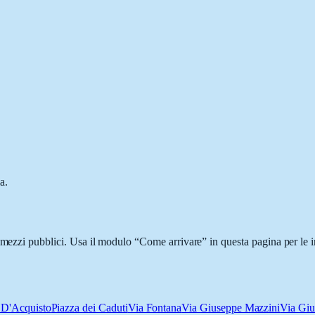
a.
i mezzi pubblici. Usa il modulo “Come arrivare” in questa pagina per le i
 D'Acquisto
Piazza dei Caduti
Via Fontana
Via Giuseppe Mazzini
Via Giu