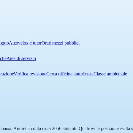
aggio
Autovelox e tutor
Orari mezzi pubblici
iche
Aree di servizio
urazione
Verifica revisione
Cerca officina autorizzata
Classe ambientale
ania. Andretta conta circa 2056 abitanti. Qui trovi la posizione esatta 