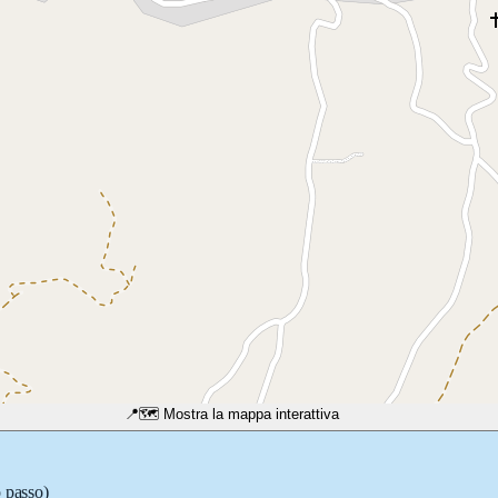
📍
🗺️ Mostra la mappa interattiva
o passo)