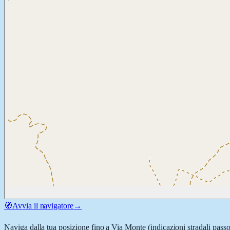
🧭
Avvia il navigatore
→
Naviga dalla tua posizione fino a
Via Monte
(indicazioni stradali pass