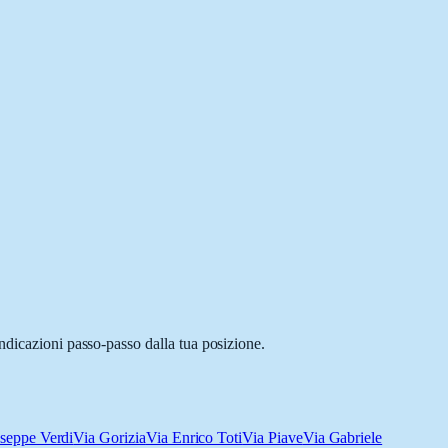
ndicazioni passo-passo dalla tua posizione.
seppe Verdi
Via Gorizia
Via Enrico Toti
Via Piave
Via Gabriele