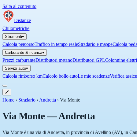
Salta al contenuto
Distanze
Chilometriche
Strumenti
▾
Calcola percorso
Traffico in tempo reale
Stradario e mappe
Calcola ped
Carburante & ricarica
▾
Prezzi carburante
Distributori metano
Distributori GPL
Colonnine elettr
Servizi auto
▾
Calcola rimborso km
Calcolo bollo auto
Le mie scadenze
Verifica assic
🔗
Home
›
Stradario
›
Andretta
›
Via Monte
Via Monte
—
Andretta
Via Monte è una via di Andretta, in provincia di Avellino (AV), in Camp