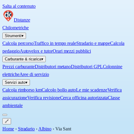
Salta al contenuto
Distanze
Chilometriche
Strumenti
▾
Calcola percorso
Traffico in tempo reale
Stradario e mappe
Calcola
pedaggio
Autovelox e tutor
Orari mezzi pubblici
Carburante & ricarica
▾
Prezzi carburante
Distributori metano
Distributori GPL
Colonnine
elettriche
Aree di servizio
Servizi auto
▾
Calcola rimborso km
Calcolo bollo auto
Le mie scadenze
Verifica
assicurazione
Verifica revisione
Cerca officina autorizzata
Classe
ambientale
🔗
Home
›
Stradario
›
Albino
›
Via Sant