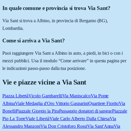
In quale comune e provincia si trova Via Sant?
Via Sant si trova a Albino, in provincia di Bergamo (BG),
Lombardia.
Come si arriva a Via Sant?
Puoi raggiungere Via Sant a Albino in auto, a piedi, in bici o con i
mezzi pubblici. Usa il modulo “Come arrivare” in questa pagina per
le indicazioni passo-passo dalla tua posizione.
Vie e piazze vicine a
Via Sant
Piazza Libertà
Vicolo Gambarelli
Via Maniscalco
Via Ponte
Albina
Viale Medaglia d'Oro Vittorio Gasparini
Quartiere Fiorito
Via
Bonelli
Piazzale Giorgio la Pira
Passaggio donatori di sangue
Piazzale
Pio La Torre
Viale Libertà
Viale Carlo Alberto Dalla Chiesa
Via
Alessandro Manzoni
Via Don Cristoforo Rossi
Via Sant'Anna
Via