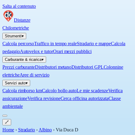
Salta al contenuto
Distanze
Chilometriche
Strumenti
▾
Calcola percorso
Traffico in tempo reale
Stradario e mappe
Calcola
pedaggio
Autovelox e tutor
Orari mezzi pubblici
Carburante & ricarica
▾
Prezzi carburante
Distributori metano
Distributori GPL
Colonnine
elettriche
Aree di servizio
Servizi auto
▾
Calcola rimborso km
Calcolo bollo auto
Le mie scadenze
Verifica
assicurazione
Verifica revisione
Cerca officina autorizzata
Classe
ambientale
🔗
Home
›
Stradario
›
Albino
›
Via Duca D