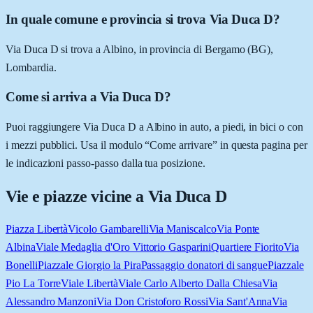
In quale comune e provincia si trova Via Duca D?
Via Duca D si trova a Albino, in provincia di Bergamo (BG),
Lombardia.
Come si arriva a Via Duca D?
Puoi raggiungere Via Duca D a Albino in auto, a piedi, in bici o con
i mezzi pubblici. Usa il modulo “Come arrivare” in questa pagina per
le indicazioni passo-passo dalla tua posizione.
Vie e piazze vicine a
Via Duca D
Piazza Libertà
Vicolo Gambarelli
Via Maniscalco
Via Ponte
Albina
Viale Medaglia d'Oro Vittorio Gasparini
Quartiere Fiorito
Via
Bonelli
Piazzale Giorgio la Pira
Passaggio donatori di sangue
Piazzale
Pio La Torre
Viale Libertà
Viale Carlo Alberto Dalla Chiesa
Via
Alessandro Manzoni
Via Don Cristoforo Rossi
Via Sant'Anna
Via