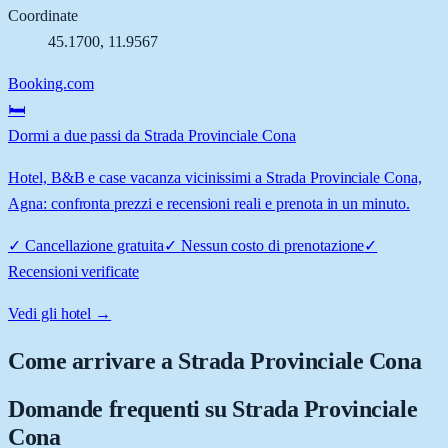
Coordinate
45.1700
,
11.9567
Booking.com
🛏️
Dormi a due passi da Strada Provinciale Cona
Hotel, B&B e case vacanza vicinissimi a Strada Provinciale Cona,
Agna: confronta prezzi e recensioni reali e prenota in un minuto.
✓
Cancellazione gratuita
✓
Nessun costo di prenotazione
✓
Recensioni verificate
Vedi gli hotel →
Come arrivare a
Strada Provinciale Cona
Domande frequenti su
Strada Provinciale
Cona