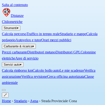
Salta al contenuto
Distanze
Chilometriche
Strumenti
▾
Calcola percorso
Traffico in tempo reale
Stradario e mappe
Calcola
pedaggio
Autovelox e tutor
Orari mezzi pubblici
Carburante & ricarica
▾
Prezzi carburante
Distributori metano
Distributori GPL
Colonnine
elettriche
Aree di servizio
Servizi auto
▾
Calcola rimborso km
Calcolo bollo auto
Le mie scadenze
Verifica
assicurazione
Verifica revisione
Cerca officina autorizzata
Classe
ambientale
🔗
Home
›
Stradario
›
Agna
›
Strada Provinciale Cona