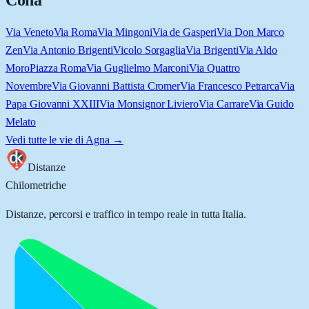
Cona
Via Veneto
Via Roma
Via Mingoni
Via de Gasperi
Via Don Marco
Zen
Via Antonio Brigenti
Vicolo Sorgaglia
Via Brigenti
Via Aldo
Moro
Piazza Roma
Via Guglielmo Marconi
Via Quattro
Novembre
Via Giovanni Battista Cromer
Via Francesco Petrarca
Via
Papa Giovanni XXIII
Via Monsignor Liviero
Via Carrare
Via Guido
Melato
Vedi tutte le vie di
Agna
→
Distanze
Chilometriche
Distanze, percorsi e traffico in tempo reale in tutta Italia.