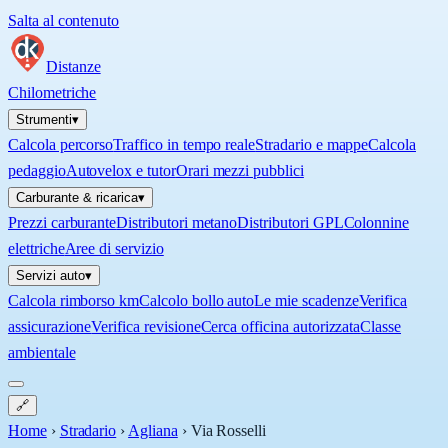
Salta al contenuto
Distanze
Chilometriche
Strumenti
▾
Calcola percorso
Traffico in tempo reale
Stradario e mappe
Calcola
pedaggio
Autovelox e tutor
Orari mezzi pubblici
Carburante & ricarica
▾
Prezzi carburante
Distributori metano
Distributori GPL
Colonnine
elettriche
Aree di servizio
Servizi auto
▾
Calcola rimborso km
Calcolo bollo auto
Le mie scadenze
Verifica
assicurazione
Verifica revisione
Cerca officina autorizzata
Classe
ambientale
🔗
Home
›
Stradario
›
Agliana
›
Via Rosselli