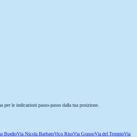
a per le indicazioni passo-passo dalla tua posizione.
ia Buglio
Via Nicola Barbato
Vico Riso
Via Grasso
Via del Tempio
Via