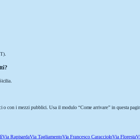
T).
ti?
icilia.
ci o con i mezzi pubblici. Usa il modulo “Come arrivare” in questa pagin
ì
Via Rapisarda
Via Tagliamento
Via Francesco Caracciolo
Via Floresta
V