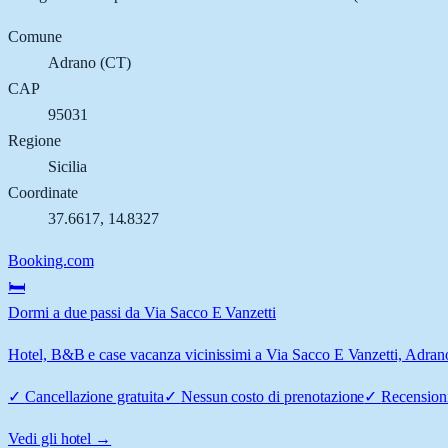
Comune
Adrano
(
CT
)
CAP
95031
Regione
Sicilia
Coordinate
37.6617
,
14.8327
Booking.com
🛏️
Dormi a due passi da Via Sacco E Vanzetti
Hotel, B&B e case vacanza vicinissimi a Via Sacco E Vanzetti, Adrano:
✓
Cancellazione gratuita
✓
Nessun costo di prenotazione
✓
Recensioni
Vedi gli hotel →