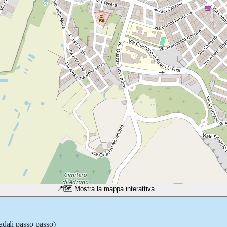
📍
🗺️ Mostra la mappa interattiva
adali passo passo)