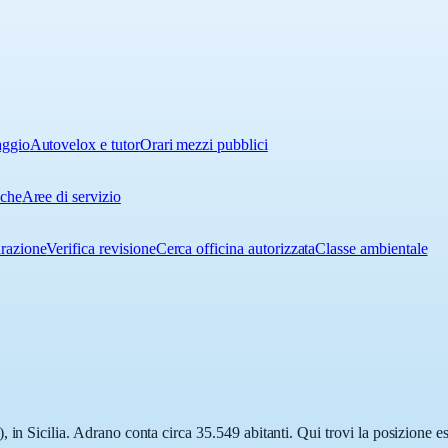
aggio
Autovelox e tutor
Orari mezzi pubblici
iche
Aree di servizio
urazione
Verifica revisione
Cerca officina autorizzata
Classe ambientale
 in Sicilia. Adrano conta circa 35.549 abitanti. Qui trovi la posizione es