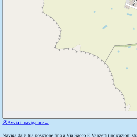
🧭
Avvia il navigatore
→
Naviga dalla tua posizione fino a
Via Sacco E Vanzetti
(indicazioni str