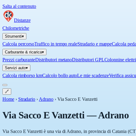
Salta al contenuto
Distanze
Chilometriche
Strumenti
▾
Calcola percorso
Traffico in tempo reale
Stradario e mappe
Calcola ped
Carburante & ricarica
▾
Prezzi carburante
Distributori metano
Distributori GPL
Colonnine elettr
Servizi auto
▾
Calcola rimborso km
Calcolo bollo auto
Le mie scadenze
Verifica assic
🔗
Home
›
Stradario
›
Adrano
›
Via Sacco E Vanzetti
Via Sacco E Vanzetti
—
Adrano
Via Sacco E Vanzetti è una via di Adrano, in provincia di Catania (CT),