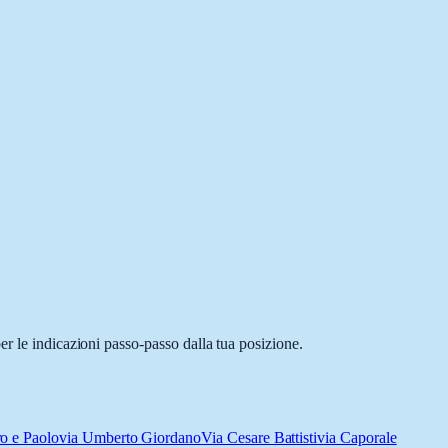
er le indicazioni passo-passo dalla tua posizione.
ro e Paolo
via Umberto Giordano
Via Cesare Battisti
via Caporale