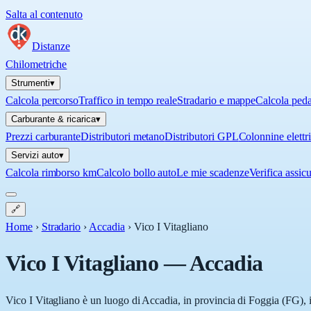
Salta al contenuto
Distanze
Chilometriche
Strumenti
▾
Calcola percorso
Traffico in tempo reale
Stradario e mappe
Calcola ped
Carburante & ricarica
▾
Prezzi carburante
Distributori metano
Distributori GPL
Colonnine elettr
Servizi auto
▾
Calcola rimborso km
Calcolo bollo auto
Le mie scadenze
Verifica assic
🔗
Home
›
Stradario
›
Accadia
›
Vico I Vitagliano
Vico I Vitagliano
—
Accadia
Vico I Vitagliano è un luogo di Accadia, in provincia di Foggia (FG), i