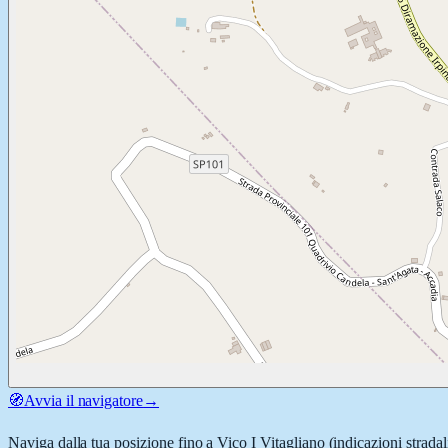
🧭
Avvia il navigatore
→
Naviga dalla tua posizione fino a
Vico I Vitagliano
(indicazioni stradal