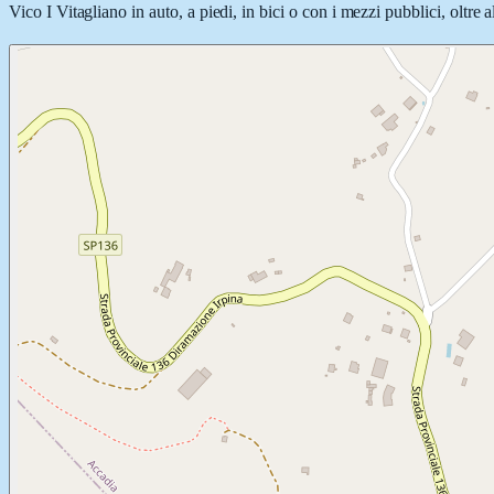
Vico I Vitagliano in auto, a piedi, in bici o con i mezzi pubblici, oltre 