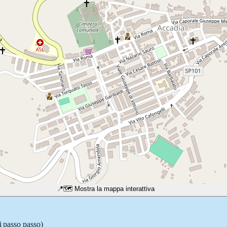
📍
🗺️ Mostra la mappa interattiva
i passo passo)