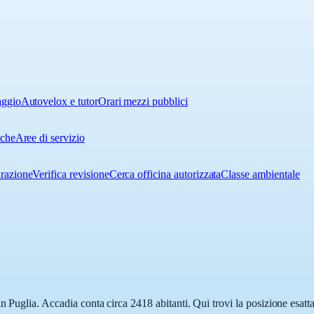
aggio
Autovelox e tutor
Orari mezzi pubblici
iche
Aree di servizio
urazione
Verifica revisione
Cerca officina autorizzata
Classe ambientale
n Puglia. Accadia conta circa 2418 abitanti. Qui trovi la posizione esatt