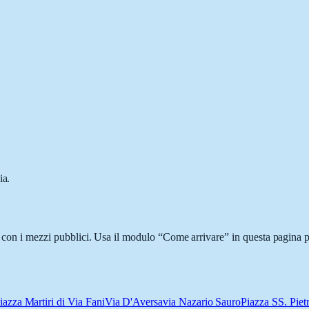
ia.
o con i mezzi pubblici. Usa il modulo “Come arrivare” in questa pagina p
iazza Martiri di Via Fani
Via D'Aversa
via Nazario Sauro
Piazza SS. Piet