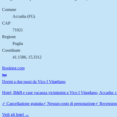
Comune
Accadia
(
FG
)
CAP
71021
Regione
Puglia
Coordinate
41.1586
,
15.3312
Booking.com
🛏️
Dormi a due passi da Vico I Vitagliano
Hotel, B&B e case vacanza vicinissimi a Vico I Vitagliano, Accadia: co
✓
Cancellazione gratuita
✓
Nessun costo di prenotazione
✓
Recensioni
Vedi gli hotel →