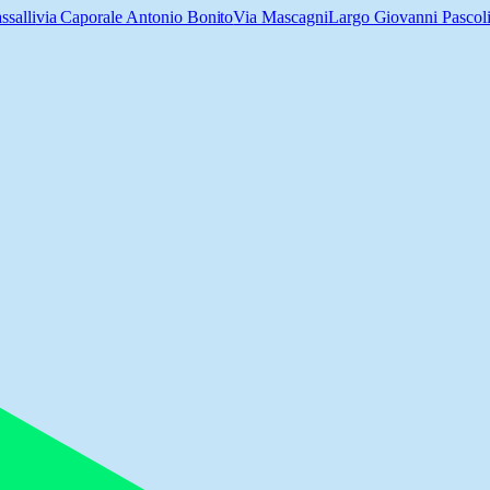
ssalli
via Caporale Antonio Bonito
Via Mascagni
Largo Giovanni Pascol