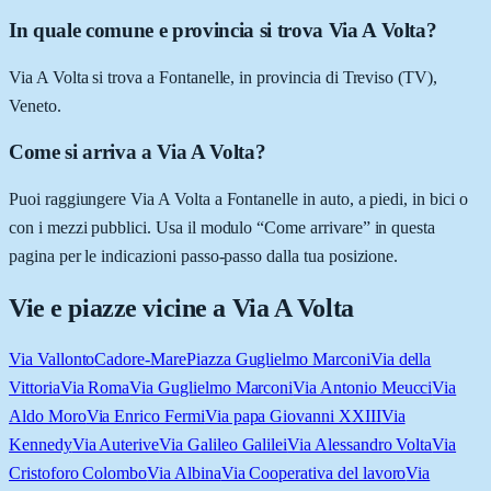
In quale comune e provincia si trova Via A Volta?
Via A Volta si trova a Fontanelle, in provincia di Treviso (TV),
Veneto.
Come si arriva a Via A Volta?
Puoi raggiungere Via A Volta a Fontanelle in auto, a piedi, in bici o
con i mezzi pubblici. Usa il modulo “Come arrivare” in questa
pagina per le indicazioni passo-passo dalla tua posizione.
Vie e piazze vicine a
Via A Volta
Via Vallonto
Cadore-Mare
Piazza Guglielmo Marconi
Via della
Vittoria
Via Roma
Via Guglielmo Marconi
Via Antonio Meucci
Via
Aldo Moro
Via Enrico Fermi
Via papa Giovanni XXIII
Via
Kennedy
Via Auterive
Via Galileo Galilei
Via Alessandro Volta
Via
Cristoforo Colombo
Via Albina
Via Cooperativa del lavoro
Via