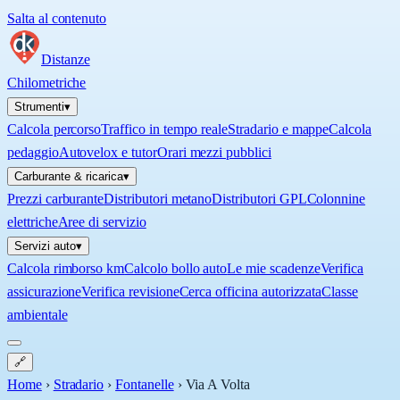
Salta al contenuto
Distanze
Chilometriche
Strumenti
▾
Calcola percorso
Traffico in tempo reale
Stradario e mappe
Calcola
pedaggio
Autovelox e tutor
Orari mezzi pubblici
Carburante & ricarica
▾
Prezzi carburante
Distributori metano
Distributori GPL
Colonnine
elettriche
Aree di servizio
Servizi auto
▾
Calcola rimborso km
Calcolo bollo auto
Le mie scadenze
Verifica
assicurazione
Verifica revisione
Cerca officina autorizzata
Classe
ambientale
🔗
Home
›
Stradario
›
Fontanelle
›
Via A Volta