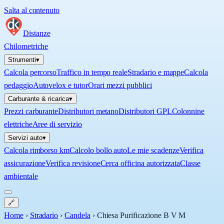
Salta al contenuto
Distanze
Chilometriche
Strumenti
▾
Calcola percorso
Traffico in tempo reale
Stradario e mappe
Calcola
pedaggio
Autovelox e tutor
Orari mezzi pubblici
Carburante & ricarica
▾
Prezzi carburante
Distributori metano
Distributori GPL
Colonnine
elettriche
Aree di servizio
Servizi auto
▾
Calcola rimborso km
Calcolo bollo auto
Le mie scadenze
Verifica
assicurazione
Verifica revisione
Cerca officina autorizzata
Classe
ambientale
🔗
Home
›
Stradario
›
Candela
›
Chiesa Purificazione B V M