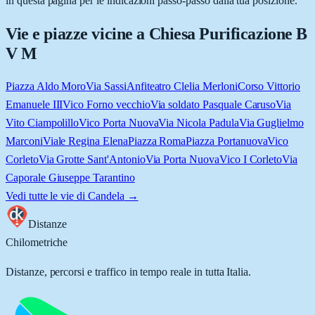
in questa pagina per le indicazioni passo-passo dalla tua posizione.
Vie e piazze vicine a
Chiesa Purificazione B
V M
Piazza Aldo Moro
Via Sassi
Anfiteatro Clelia Merloni
Corso Vittorio
Emanuele III
Vico Forno vecchio
Via soldato Pasquale Caruso
Via
Vito Ciampolillo
Vico Porta Nuova
Via Nicola Padula
Via Guglielmo
Marconi
Viale Regina Elena
Piazza Roma
Piazza Portanuova
Vico
Corleto
Via Grotte Sant'Antonio
Via Porta Nuova
Vico I Corleto
Via
Caporale Giuseppe Tarantino
Vedi tutte le vie di
Candela
→
Distanze
Chilometriche
Distanze, percorsi e traffico in tempo reale in tutta Italia.